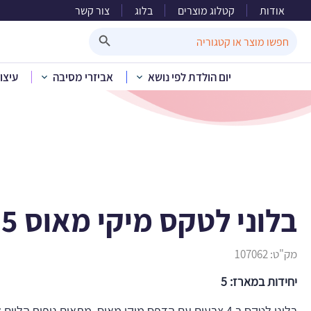
אודות
קטלוג מוצרים
בלוג
צור קשר
בלוני
Search Button
Search
for:
יום הולדת לפי נושא
אביזרי מסיבה
עיצו
בית
»
קטלוג מוצרים
»
ב
בלוני לטקס מיקי מאוס 5 יח’
מק"ט:
107062
יחידות במארז: 5
בלוני לטקס ב 4 צבעים עם הדפס מיקי מאוס, מתאים ניפוח הליום לא מגיע מנופח