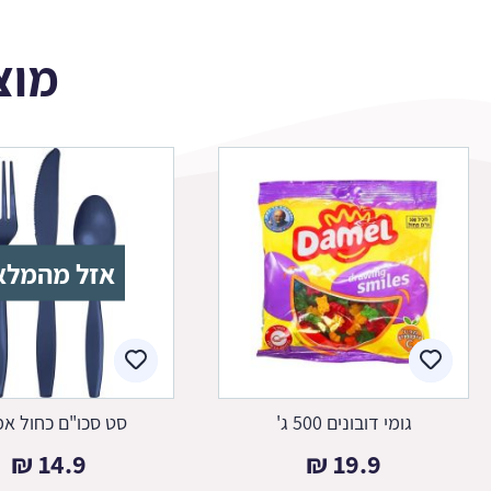
מוצ
אזל מהמלא
גומי דובונים 500 ג'
סט סכו"ם כחול אמ
₪
14.9
₪
19.9