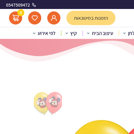
0547509472
0
הזמנות בסיטונאות
לחן
עיצוב הבית
קיץ
לפי אירוע
לטקס מיקי מאוס 5 יח’