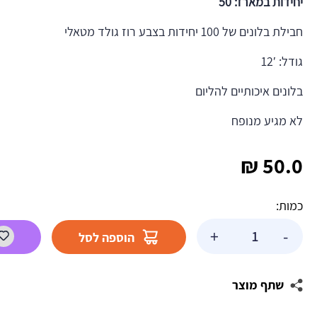
יחידות במארז: 50
חבילת בלונים של 100 יחידות בצבע רוז גולד מטאלי
גודל: 12′
בלונים איכותיים להליום
לא מגיע מנופח
₪
50.0
כמות:
כמות
+
-
הוספה לסל
של
בלוני
לטקס
שתף מוצר
מטאלי
רוז