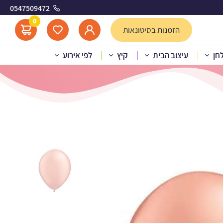
0547509472
0
הזמנות בסיטונאות
לחן
עיצוב הבית
קיץ
לפי אירוע
טאלי רוז גולד 100 יח’