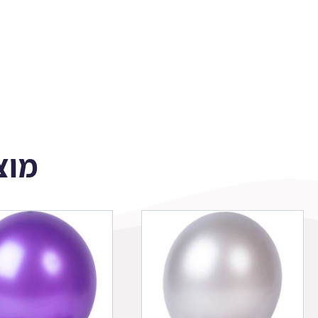
גולד
100
יח'
מוצ