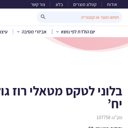
אודות
קטלוג מוצרים
בלוג
צור קשר
בלוני לטקס
Search Button
Search
for:
יום הולדת לפי נושא
אביזרי מסיבה
עיצו
בית
»
קטלוג מוצרים
»
בלו
יח’
מק"ט:
107758