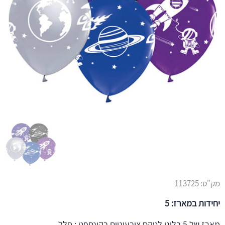
מק"ט:
113725
יחידות במארז: 5
מארז של 5 בלוני לטקס ציבעוניים בקונספט : חלל.