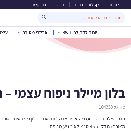
אודות
קטלוג מוצרים
בלוג
צור קשר
בלו
Search Button
Search
for:
יום הולדת לפי נושא
אביזרי מסיבה
עיצו
בית
»
קטלוג מוצרים
»
בל
בלון מיילר ניפוח עצמי – נ
מק"ט:
104330
בלון מיילר לניפוח עצמי/ אוויר או הליום, את הבלון ממלאים באווי
מצורף) גודל: 45.7 ס”מ לא מגיע מנופח