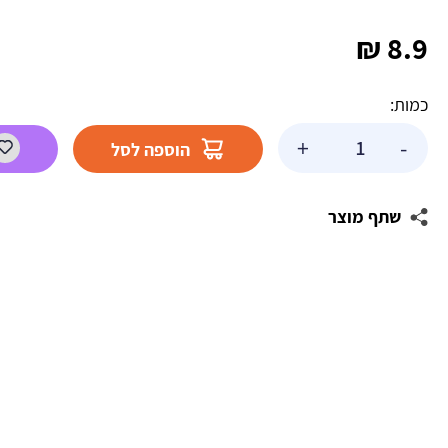
₪
8.9
כמות:
כמות
+
-
הוספה לסל
של
בלון
מיילר
שתף מוצר
ניפוח
עצמי
-
נ