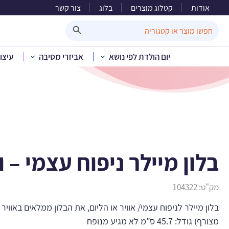
אודות
קטלוג מוצרים
בלוג
צור קשר
בלו
Search Button
Search
for:
יום הולדת לפי נושא
אביזרי מסיבה
עיצו
בית
»
קטלוג מוצרים
»
בל
בלון מיילר ניפוח עצמי – ו
מק"ט:
104322
בלון מיילר לניפוח עצמי/ אוויר או הליום, את הבלון ממלאים באווי
מצורף) גודל: 45.7 ס”מ לא מגיע מנופח