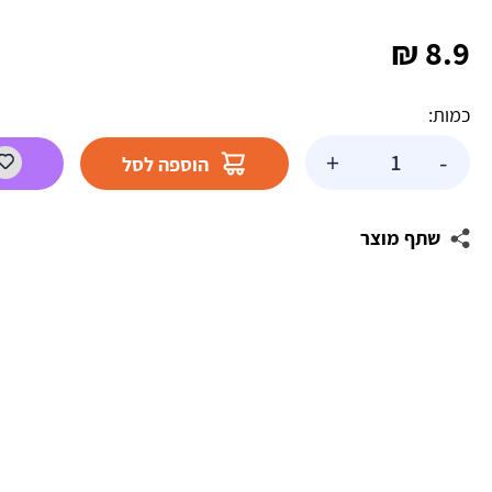
₪
8.9
כמות:
כמות
+
-
הוספה לסל
של
בלון
מיילר
שתף מוצר
ניפוח
עצמי
-
ו