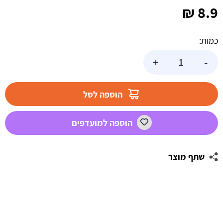
₪
8.9
כמות:
כמות
+
-
של
בלון
מיילר
הוספה לסל
ניפוח
עצמי
הוספה למועדפים
-
ג
שתף מוצר