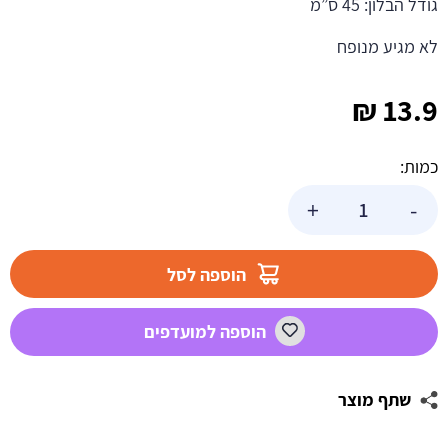
גודל הבלון: 45 ס”מ
לא מגיע מנופח
₪
13.9
כמות:
כמות
+
-
של
בלון
הליום
הוספה לסל
שטוח
כדור
הוספה למועדפים
כדורגל
שתף מוצר