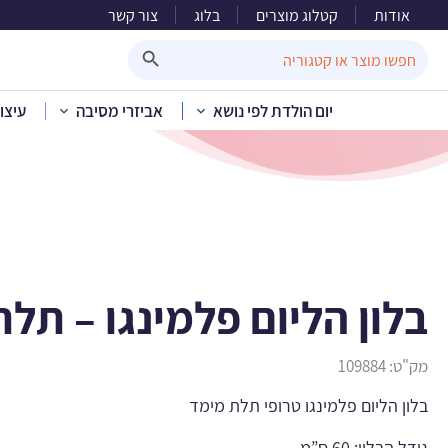
אודות
קטלוג מוצרים
בלוג
צור קשר
בלון ה
Search Button
Search
for:
יום הולדת לפי נושא
אביזרי מסיבה
עיצו
בית
»
קטלוג מוצרים
»
י
בלון הליום פלמינגו – תל
מק"ט:
109884
בלון הליום פלמינגו טרופי תלת מימד
גודל הבלון: 60 ס”מ