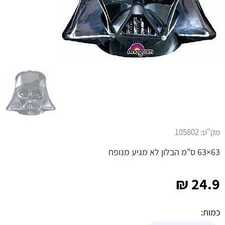
מק"ט:
105802
63×63 ס”מ הבלון לא מגיע מנופח
₪
24.9
כמות: