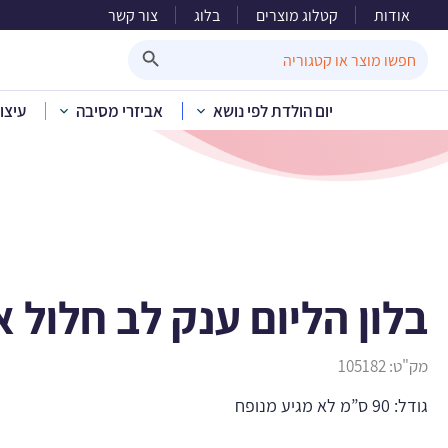
אודות
קטלוג מוצרים
בלוג
צור קשר
בלון 
Search Button
Search
for:
יום הולדת לפי נושא
אביזרי מסיבה
עיצו
בית
»
קטלוג מוצרים
»
בלון הליום ענק לב חלול 
מק"ט:
105182
גודל: 90 ס”מ לא מגיע מנופח