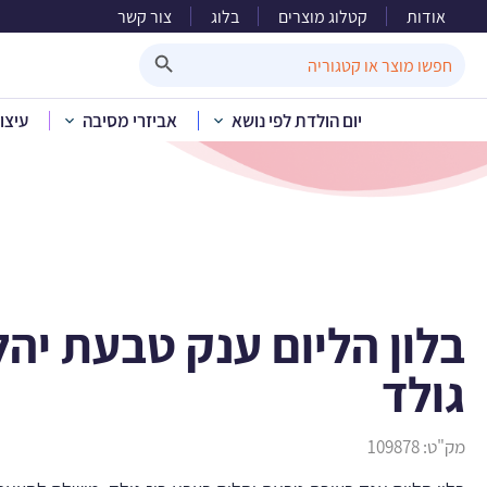
אודות
קטלוג מוצרים
בלוג
צור קשר
בלון הליו
Search Button
Search
for:
יום הולדת לפי נושא
אביזרי מסיבה
עיצו
בית
»
קטלוג מוצרים
»
בלונים 
בלון הליום ענק טבעת יהלו
גולד
מק"ט:
109878