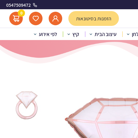
0547509472
רוז גולד
0
הזמנות בסיטונאות
לחן
עיצוב הבית
קיץ
לפי אירוע
ם ענק טבעת יהלום – רוז גולד