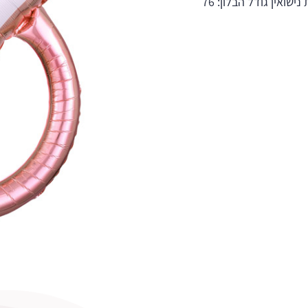
בלון הליום ענק בצורת טבעת יהלום בצבע רוז גולד, מושלם להצעת נישואין גודל הבלון: 76