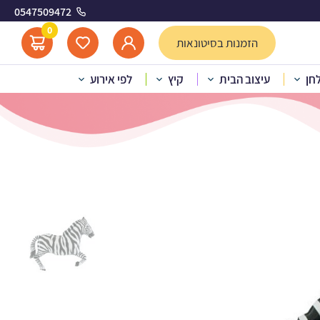
0547509472
0
הזמנות בסיטונאות
לחן
עיצוב הבית
קיץ
לפי אירוע
הליום ענק זברה