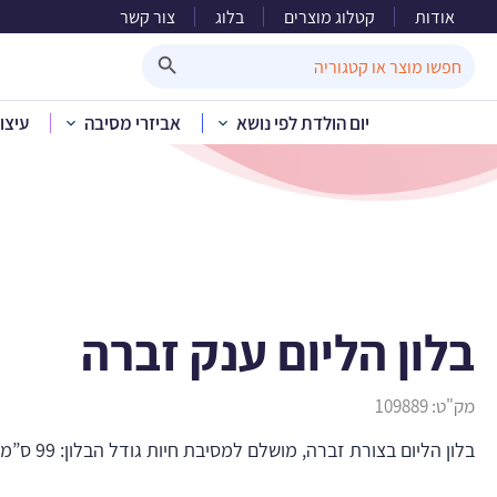
אודות
קטלוג מוצרים
בלוג
צור קשר
ב
Search Button
Search
for:
יום הולדת לפי נושא
אביזרי מסיבה
עיצו
בית
»
קטלוג מוצ
בלון הליום ענק זברה
מק"ט:
109889
בלון הליום בצורת זברה, מושלם למסיבת חיות גודל הבלון: 99 ס”מ לא מגיע מנופח