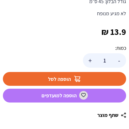
גודל הבלון: 45 ס”מ
לא מגיע מנופח
₪
13.9
כמות:
כמות
+
-
של
בלון
הליום
הוספה לסל
עגול
-
הוספה למועדפים
baby
girl
שתף מוצר