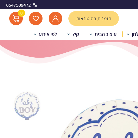
0547509472
0
הזמנות בסיטונאות
לחן
עיצוב הבית
קיץ
לפי אירוע
עגול – baby boy