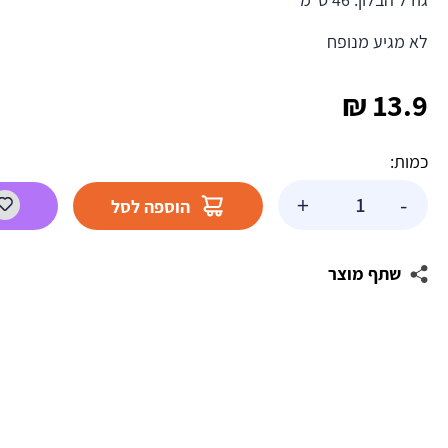
לא מגיע מנופח
₪
13.9
כמות:
כמות
+
-
הוספה לסל
של
בלון
הליום
שתף מוצר
עגול
–
baby
boy