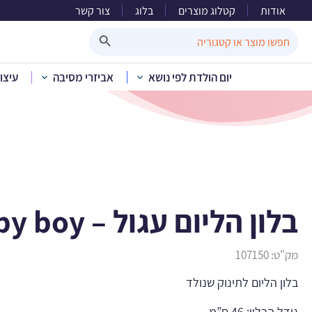
אודות
קטלוג מוצרים
בלוג
צור קשר
בלון הל
Search Button
Search
for:
יום הולדת לפי נושא
אביזרי מסיבה
עיצו
בית
»
קטלוג מוצרים
»
בלון הליום עגול – baby boy
מק"ט:
107150
בלון הליום לתינוק שנולד
גודל הבלון: 46 ס”מ