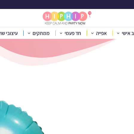
ון הליום עגול טורקי
ב אישי
אפייה
חד פעמי
ממתקים
עיצובי שו
חד פעמי
»
חד פעמי מתכלה
»
סטים לאירוח
»
סט מטאור תכלת
»
בל