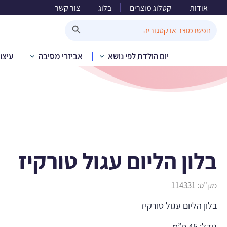
אודות
קטלוג מוצרים
בלוג
צור קשר
בל
Search Button
Search
for:
יום הולדת לפי נושא
אביזרי מסיבה
עיצו
בית
»
קטלוג מוצרים
»
בלון הליום עגול טורקיז
מק"ט:
114331
בלון הליום עגול טורקיז
גודל: 45 ס”מ