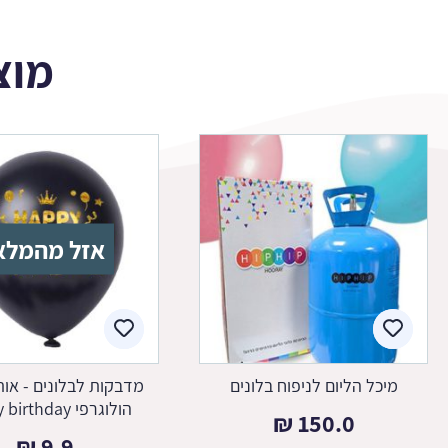
מוצ
אזל מהמלא
מיכל הליום לניפוח בלונים
מדבקות לבלונים - אות
הולוגרפי happy birthday
₪
150.0
₪
9.9