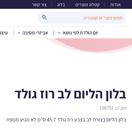
אודות
קטלוג מוצרים
בלוג
צור קשר
בל
Search Button
Search
for:
יום הולדת לפי נושא
אביזרי מסיבה
עיצו
בית
»
קטלוג מוצר
בלון הליום לב רוז גולד
מק"ט:
106751
בלון הליום בצורת לב בצבע רוז גולד 45.7 ס”מ לא מגיע מנופח