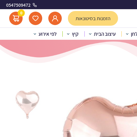
0547509472
ד
0
הזמנות בסיטונאות
לחן
עיצוב הבית
קיץ
לפי אירוע
הליום לב רוז גולד