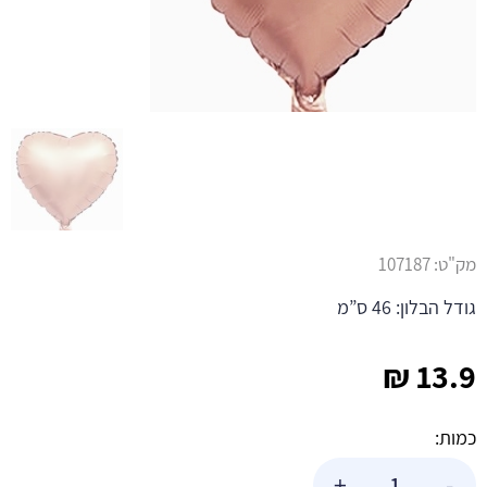
מק"ט:
107187
גודל הבלון: 46 ס”מ
₪
13.9
כמות:
כמות
+
-