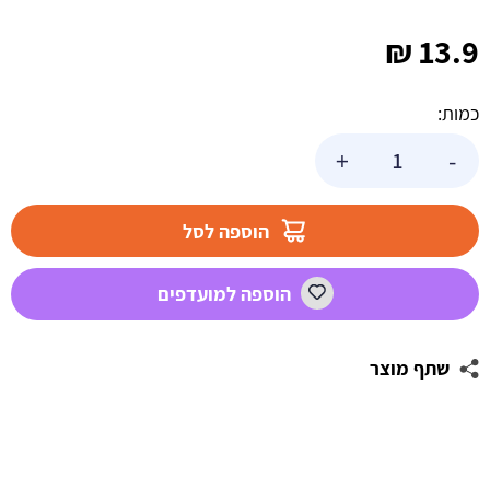
₪
13.9
כמות:
כמות
+
-
של
בלון
הליום
הוספה לסל
לב
פרוזן
הוספה למועדפים
2
שתף מוצר