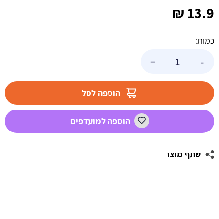
₪
13.9
כמות:
כמות
+
-
של
בלון
הליום
הוספה לסל
לב
לסבא
הוספה למועדפים
באהבה
שתף מוצר