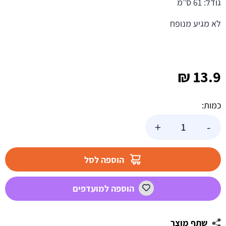
גודל: 61 ס”מ
לא מגיע מנופח
₪
13.9
כמות:
כמות
+
-
של
בלון
הליום
הוספה לסל
לב
יומולדת
הוספה למועדפים
שמח
פסטל
שתף מוצר