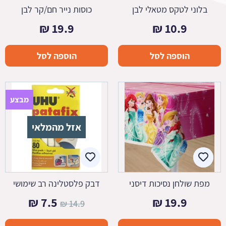
בלוני לטקס מטאלי לבן
כוסות נייר חם/קר לבן
₪
19.9
₪
10.9
הוספה לסל
הוספה לסל
מבצע
אזל מהמלאי
מפת שולחן נסיכות דיסני
דבק פלסטלינה רב שימושי
המחיר
המחיר
₪
7.5
₪
19.9
₪
14.9
המקורי
הנוכחי