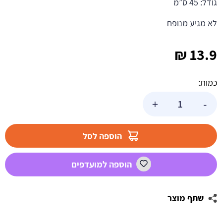
גודל: 45 ס”מ
לא מגיע מנופח
₪
13.9
כמות:
כמות
+
-
של
בלון
הליום
הוספה לסל
לב
טורקיז
הוספה למועדפים
פסטל
שתף מוצר