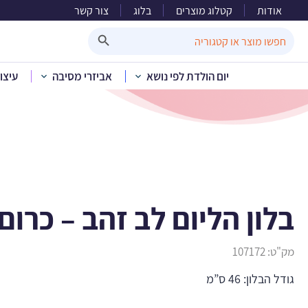
אודות
קטלוג מוצרים
בלוג
צור קשר
בלו
Search Button
Search
for:
יום הולדת לפי נושא
אביזרי מסיבה
עיצו
בית
»
קטלוג מוצרים
בלון הליום לב זהב – כרום
מק"ט:
107172
גודל הבלון: 46 ס”מ