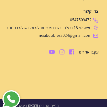
צרו קשר
0547509472
משה לוי 18 רמלה (רשום מסיבאבלס על השלט בחנות)
mesibubbles2024@gmail.com
עקבו אחרינו
בניית אתרים
דיגיטל