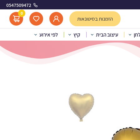
0547509472
ום
0
הזמנות בסיטונאות
לחן
עיצוב הבית
קיץ
לפי אירוע
יום לב זהב – כרום