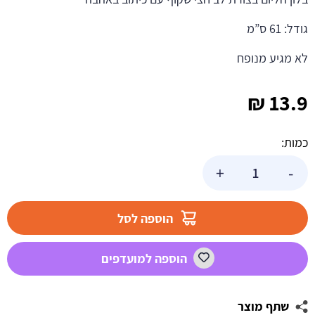
גודל: 61 ס”מ
לא מגיע מנופח
₪
13.9
כמות:
כמות
+
-
של
בלון
הליום
הוספה לסל
לב
-
הוספה למועדפים
באהבה
שתף מוצר