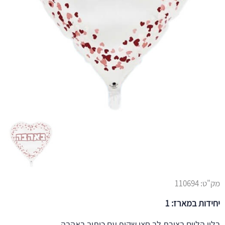
מק"ט:
110694
יחידות במארז: 1
בלון הליום בצורת לב חצי שקוף עם כיתוב באהבה