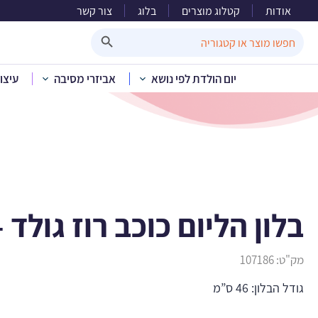
אודות
קטלוג מוצרים
בלוג
צור קשר
בלון ה
Search Button
Search
for:
יום הולדת לפי נושא
אביזרי מסיבה
עיצו
בית
»
קטלוג מוצרים
»
בלון הליום כוכב רוז גולד 
מק"ט:
107186
גודל הבלון: 46 ס”מ