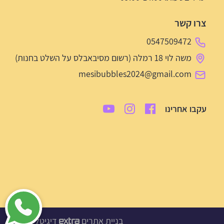
צרו קשר
0547509472
משה לוי 18 רמלה (רשום מסיבאבלס על השלט בחנות)
mesibubbles2024@gmail.com
עקבו אחרינו
בניית אתרים
דיגיטל