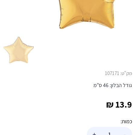
מק"ט:
107171
גודל הבלון: 46 ס”מ
₪
13.9
כמות:
כמות
+
-