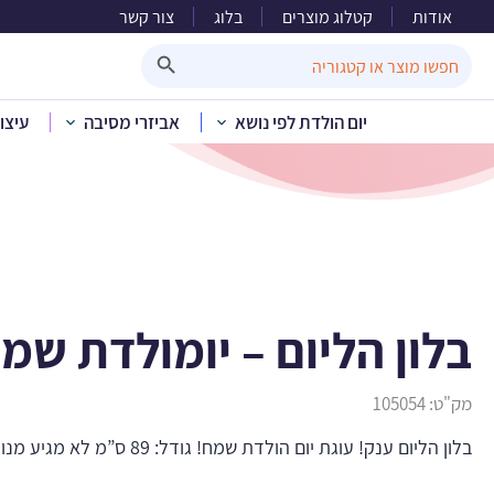
אודות
קטלוג מוצרים
בלוג
צור קשר
בלון ה
Search Button
Search
for:
יום הולדת לפי נושא
אביזרי מסיבה
עיצו
בית
»
קטלוג מוצרים
»
בל
בלון הליום – יומולדת שמ
מק"ט:
105054
בלון הליום ענק! עוגת יום הולדת שמח! גודל: 89 ס”מ לא מגיע מנופח