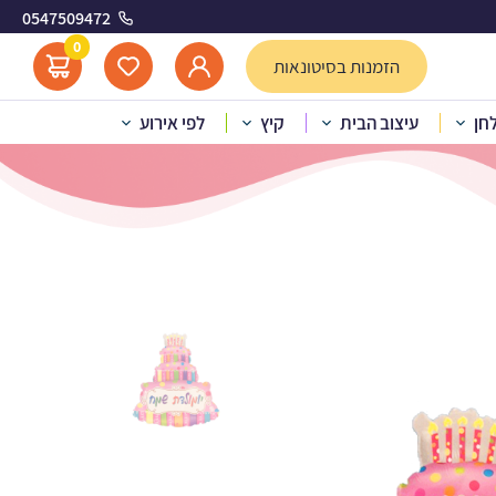
0547509472
 עוגה
0
הזמנות בסיטונאות
לחן
עיצוב הבית
קיץ
לפי אירוע
יום – יומולדת שמח עוגה