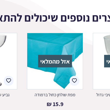
רים נוספים שיכולים להתא
י
אזל מהמלאי
בי גדול
מפת שולחן כחול ברמודה
גביע ש
₪
15.9