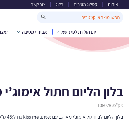
אודות
קטלוג מוצרים
בלוג
צור קשר
בלון ה
Search Button
Search
for:
יום הולדת לפי נושא
אביזרי מסיבה
עיצו
בית
»
קטלוג מוצרים
»
בלון הליום חתול אימוג’י 
מק"ט:
108028
בלון הליום לב חתול אימוג’י מאוהב עם אשתג kiss me גודל:45 ס”מ