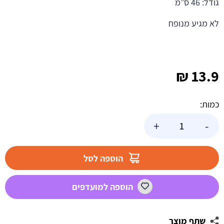
גודל: 46 ס”מ
לא מגיע מנופח
₪
13.9
כמות:
כמות
+
-
של
בלון
הליום
הוספה לסל
החלמה
מהירה
הוספה למועדפים
פסטל
שתף מוצר