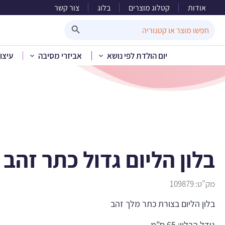
אודות
קטלוג מוצרים
בלוג
צור קשר
בלו
Search Button
Search
for:
יום הולדת לפי נושא
אביזרי מסיבה
עיצו
בית
»
קטלוג מוצרים
»
בלון הליום גדול כתר זהב
מק"ט:
109879
בלון הליום בצורת כתר מלך זהב
גודל הבלון: 65 ס”מ