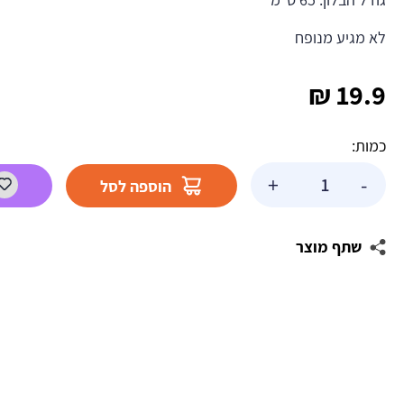
לא מגיע מנופח
₪
19.9
כמות:
כמות
+
-
הוספה לסל
של
בלון
הליום
שתף מוצר
גדול
כתר
זהב