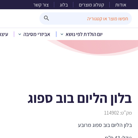
אודות
קטלוג מוצרים
בלוג
צור קשר
ב
Search Button
Search
for:
יום הולדת לפי נושא
אביזרי מסיבה
עיצו
בית
»
קטלוג מוצ
בלון הליום בוב ספוג
מק"ט:
114902
בלון הליום בוב ספוג מרובע
גודל: 43 ס”מ