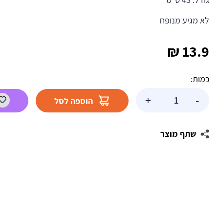
לא מגיע מנופח
₪
13.9
כמות:
כמות
+
-
הוספה לסל
של
בלון
הליום
שתף מוצר
בוב
ספוג