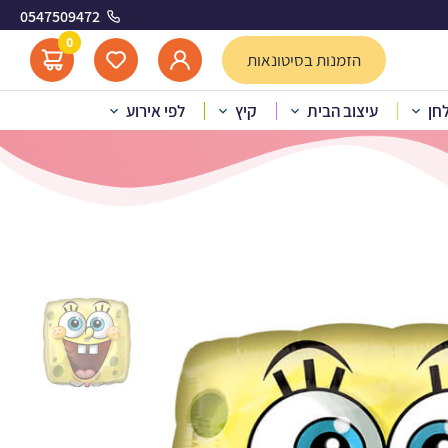
0547509472
0
הזמנות בסיטונאות
לחן
עיצוב הבית
קיץ
לפי אירוע
 הליום בוב ספוג