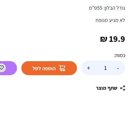
גודל הבלון: 55ס”מ
לא מגיע מנופח
₪
19.9
כמות:
כמות
+
-
הוספה לסל
של
בלון
הליום
שתף מוצר
אריה
גדול