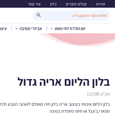
אודות
קטלוג מוצרים
בלוג
צור קשר
ב
Search Button
Search
for:
יום הולדת לפי נושא
אביזרי מסיבה
עיצו
בית
»
קטלוג מוצ
בלון הליום אריה גדול
מק"ט:
111188
בלון הליום איכותי בעיצוב אריה בלון חיה מושלם לאוהבי הטבע ולכל
ספארי,ג’ונגל או חיות מיוחדת במינה