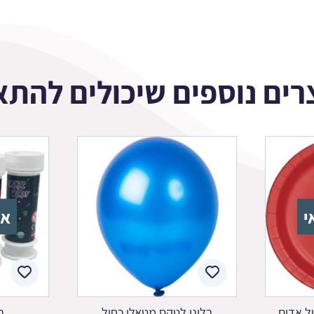
רים נוספים שיכולים להתא
י
אז
ול אדום
בלוני לטקס מטאלי כחול
ב