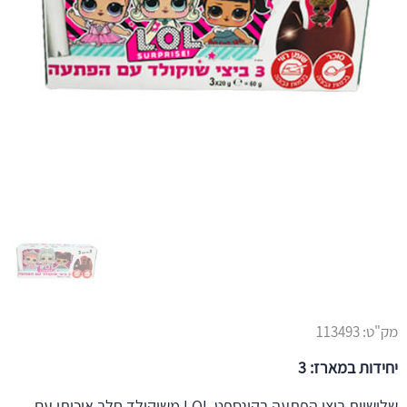
מק"ט:
113493
יחידות במארז: 3
שלישיית ביצי הפתעה בקונספט LOL משוקולד חלב איכותי עם