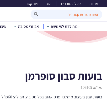
אודות
קטלוג מוצרים
בלוג
צור קשר
Search Button
Search
for:
יום הולדת לפי נושא
אביזרי מסיבה
עיצו
בית
»
ק
בועות סבון סופרמן
מק"ט:
106109
בועות סבון בעיצוב מושלם, פרס אהוב בכל מסיבה. תכולה: 60מ”ל