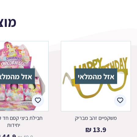
מוצ
אזל מהמלאי
אזל מהמלא
משקפיים זהב מבריק
יחידות
₪
13.9
המחיר
₪
44.9