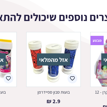
רים נוספים שיכולים להתא
מבצע
י
אזל מהמלאי
אז
חבילת ביצי קסם חד קרן - 12
בועות סבון ספיידרמן
בועו
₪
2.9
המחיר