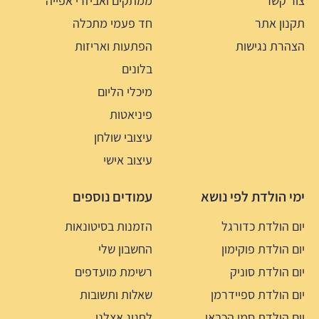
צור קשר
ממתקים ואביזרי אפייה
תקנון אתר
חד פעמי מתכלה
הצהרת נגישות
הפתעות ואריזות
בלונים
מיכלי הליום
פיניאטות
עיצובי שולחן
עיצוב אישי
ימי הולדת לפי נושא
עמודים נוספים
יום הולדת כדורגל
הזמנות בסיטונאות
יום הולדת פוקימון
החשבון שלי
יום הולדת סוניק
רשימת מועדפים
יום הולדת ספיידרמן
שאלות ותשובות
יום הולדת סמי הכבאי
לחגוג אצלנו