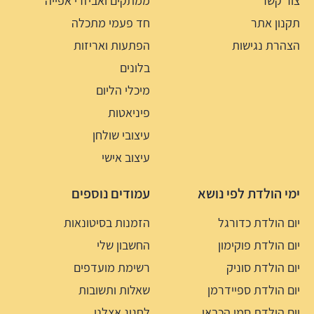
צור קשר
ממתקים ואביזרי אפייה
תקנון אתר
חד פעמי מתכלה
הצהרת נגישות
הפתעות ואריזות
בלונים
מיכלי הליום
פיניאטות
עיצובי שולחן
עיצוב אישי
ימי הולדת לפי נושא
עמודים נוספים
יום הולדת כדורגל
הזמנות בסיטונאות
יום הולדת פוקימון
החשבון שלי
יום הולדת סוניק
רשימת מועדפים
יום הולדת ספיידרמן
שאלות ותשובות
יום הולדת סמי הכבאי
לחגוג אצלנו