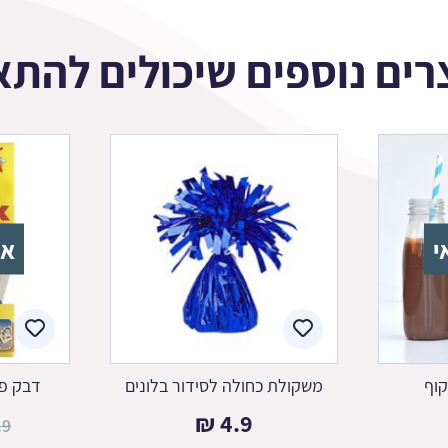
רים נוספים שיכולים להתא
י
אז
וף
משקולת כחולה לסידור בלונים
דבק פל
₪
4.9
.9