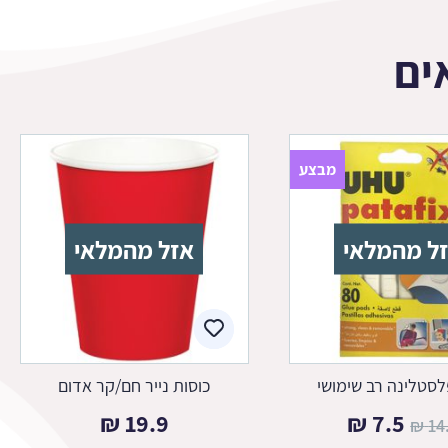
ים
מבצע
ל מהמלאי
אזל מהמלאי
סטלינה רב שימושי
כוסות נייר חם/קר אדום
המחיר
המחיר
₪
19.9
₪
7.5
₪
14