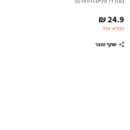
בובת TY עיניים גדולות (S)
₪
24.9
המלאי אזל
שתף מוצר