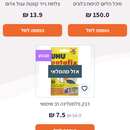
מיכל הליום לניפוח בלונים
צלחות נייר קטנות עגול אדום
₪
13.9
₪
150.0
הוספה לסל
הוספה לסל
מבצע
אזל מהמלאי
דבק פלסטלינה רב שימושי
המחיר
המחיר
₪
7.5
₪
14.9
המקורי
הנוכחי