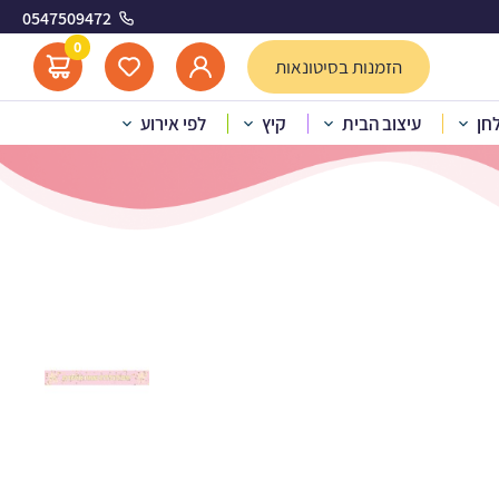
0547509472
ווה
0
הזמנות בסיטונאות
לחן
עיצוב הבית
קיץ
לפי אירוע
י בת מצווה