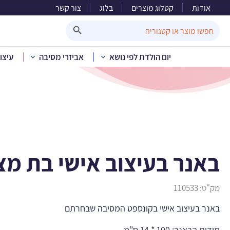
אודות
קטלוג מוצרים
בלוג
צור קשר
באנר
Search Button
Search
for:
יום הולדת לפי נושא
אביזרי מסיבה
עיצו
בית
»
קטלוג 
באנר בעיצוב אישי בת מצ
מק"ט:
110533
באנר בעיצוב אישי בקונספט המסיבה שבחרתם
מידות הבאנר: 100 * 14 ס”מ.