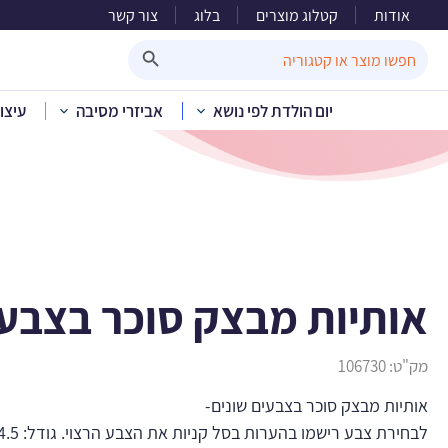
אודות
קטלוג מוצרים
בלוג
צור קשר
אותיות
Search Button
Search
for:
יום הולדת לפי נושא
אביזרי מסיבה
עיצו
בית
»
קטלוג
אותיות מבצק סוכר בצבעי
מק"ט:
106730
אותיות מבצק סוכר בצבעים שונים-
לבחירת צבע רישמו בהערות בסל קניות את הצבע הרצוי. גודל: 4.5 ס”מ