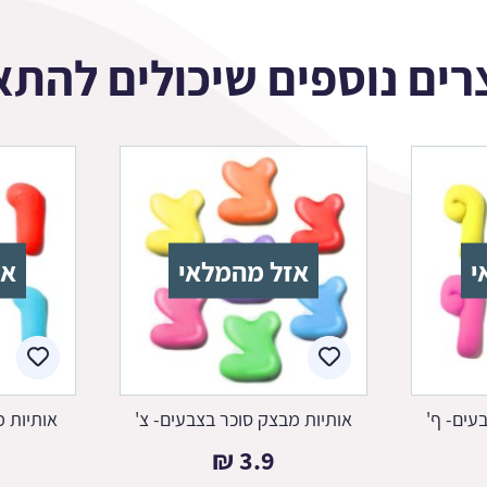
רים נוספים שיכולים להתא
י
אזל מהמלאי
אז
עים- ף'
אותיות מבצק סוכר בצבעים- צ'
אותיות מ
₪
3.9