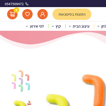
0547509472
ם- ך'
0
הזמנות בסיטונאות
לחן
עיצוב הבית
קיץ
לפי אירוע
בצבעים- ך’