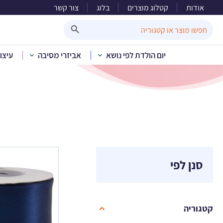
אודות
קטלוג מוצרים
בלוג
צור קשר
אבי
Search Button
Search
for:
יום הולדת לפי נושא
אביזרי מסיבה
עיצו
סנן לפי
קטגוריה