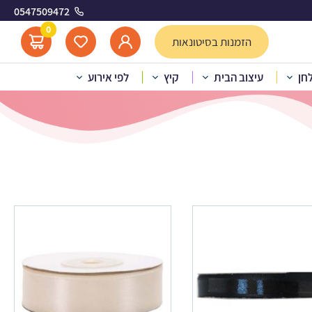
0547509472
ים
0
הזמנות בסיטונאות
לחן
עיצוב הבית
קיץ
לפי אירוע