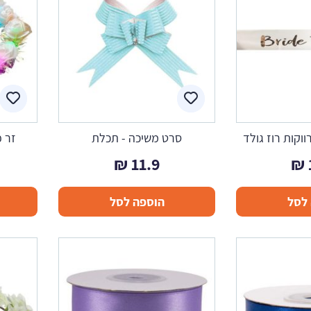
וקות רוז גולד
סרט משיכה - תכלת
זר פ
₪
11.9
₪
לסל
הוספה לסל