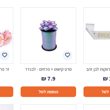
ווקות לבן זהב
סרט קישוט + פרחים - לבנדר
זר פרח
₪
7.9
₪
לסל
הוספה לסל