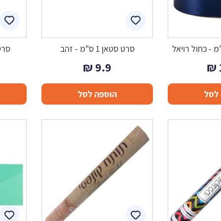
סרט סטאן 1 ס"מ - זהב
סרט סטא
₪
9.9
₪
לסל
הוספה לסל