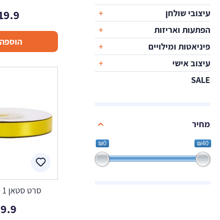
19.9
עיצובי שולחן
הפתעות ואריזות
הוספה 
פיניאטות ומילויים
עיצוב אישי
SALE
מחיר
₪0
₪40
סרט סטאן 1 ס"מ - צהוב
9.9