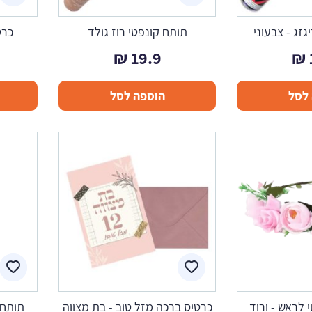
גזג - צבעוני
תותח קונפטי רוז גולד
כרט
₪
19.9
₪
לסל
הוספה לסל
 לראש - ורוד
כרטיס ברכה מזל טוב - בת מצווה
תותח 