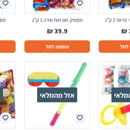
טי 1 ק"ג
מסטיק זום תות שדה 1 ק"ג
מסטי
₪
39.9
₪
לסל
הוספה לסל
מלאי
אזל מהמלאי
א