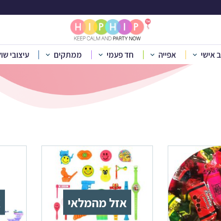
מילויים ואביזרים
ב אישי
אפייה
חד פעמי
ממתקים
עיצובי שו
בית
»
קטלוג מוצרים
»
פיניאטות ומילויים
»
מילויים ואביזרים
אזל מהמלאי
א