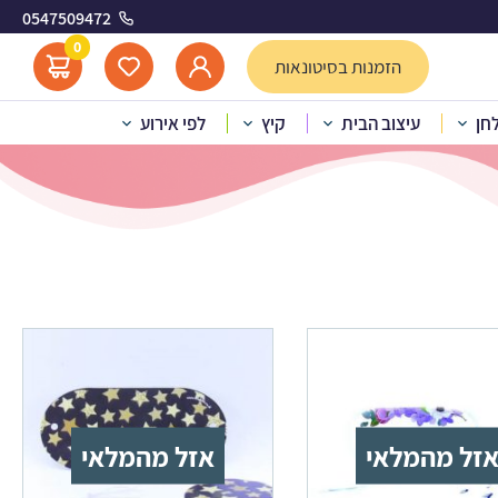
0547509472
0
הזמנות בסיטונאות
לחן
עיצוב הבית
קיץ
לפי אירוע
זל מהמלאי
אזל מהמלאי