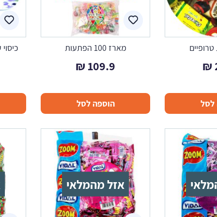
 טרופיים
מארז 100 הפתעות
כיסוי 
₪
109.9
₪
לסל
הוספה לסל
מלאי
אזל מהמלאי
א