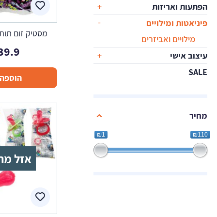
הפתעות ואריזות
פיניאטות ומילויים
מסטיק זום תותי פרו
מילויים ואביזרים
39.9
עיצוב אישי
SALE
הוספה 
מחיר
₪1
₪110
אזל מה