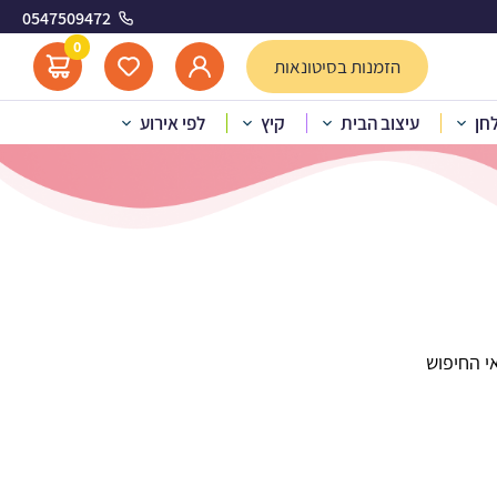
0547509472
0
הזמנות בסיטונאות
לחן
עיצוב הבית
קיץ
לפי אירוע
י החיפוש