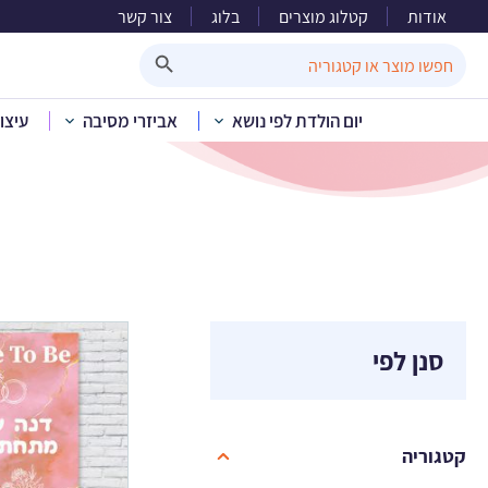
אודות
קטלוג מוצרים
בלוג
צור קשר
Search Button
Search
for:
יום הולדת לפי נושא
אביזרי מסיבה
עיצו
סנן לפי
קטגוריה