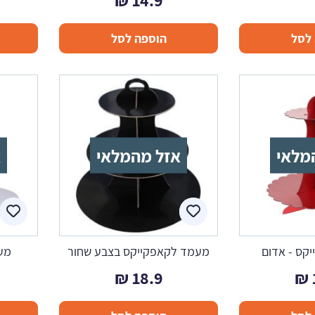
₪
14.9
לסל
הוספה לסל
מלאי
אזל מהמלאי
א
קס - אדום
מעמד לקאפקייקס בצבע שחור
מעמ
₪
18.9
₪