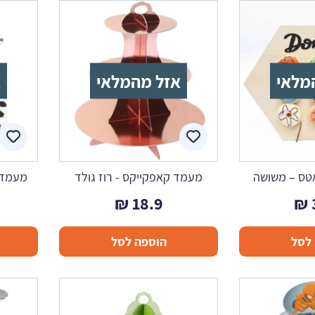
מלאי
אזל מהמלאי
א
טס – משושה
מעמד קאפקייקס - רוז גולד
מעמד ק
₪
18.9
₪
לסל
הוספה לסל