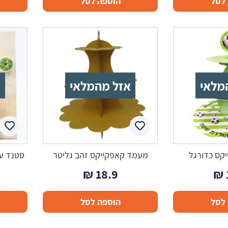
לסל
הוספה לסל
מלאי
אזל מהמלאי
א
קס כדורגל
מעמד קאפקייקס זהב גליטר
סטנד עץ
₪
18.9
₪
לסל
הוספה לסל