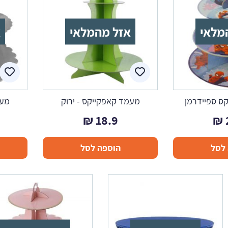
מלאי
אזל מהמלאי
א
ס ספיידרמן
מעמד קאפקייקס - ירוק
מעמ
₪
18.9
₪
לסל
הוספה לסל