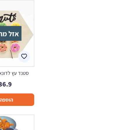
אזל מה
סטנד עץ לדונא
36.9
הוספה 