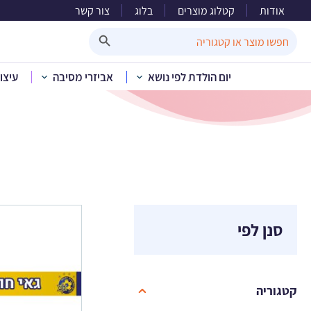
אודות
קטלוג מוצרים
בלוג
צור קשר
יום
Search Button
Search
for:
יום הולדת לפי נושא
אביזרי מסיבה
עיצו
בית
»
קטלו
סנן לפי
קטגוריה