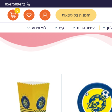
0547509472
יב
0
הזמנות בסיטונאות
לחן
עיצוב הבית
קיץ
לפי אירוע
י תל אביב