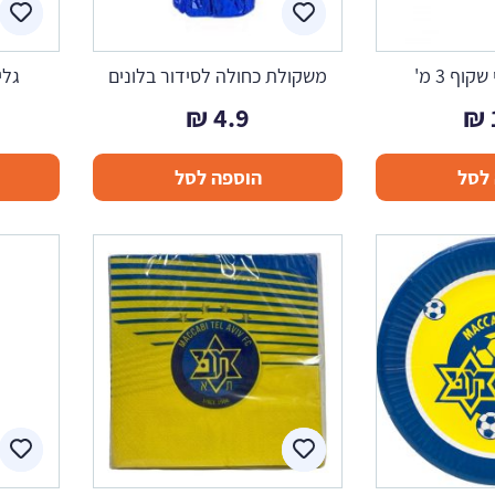
וף 3 מ'
משקולת כחולה לסידור בלונים
גלי
₪
4.9
₪
לסל
הוספה לסל