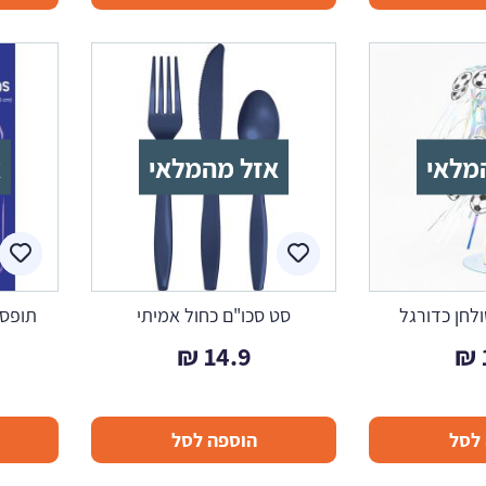
מלאי
אזל מהמלאי
א
לחן כדורגל
סט סכו"ם כחול אמיתי
תופסנ
₪
14.9
₪
לסל
הוספה לסל