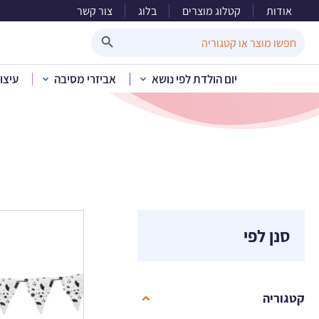
אודות
קטלוג מוצרים
בלוג
צור קשר
Search Button
Search
for:
יום הולדת לפי נושא
אביזרי מסיבה
עיצו
בית
»
ק
סנן לפי
קטגוריה