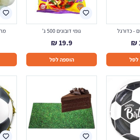
 - כדורגל
גומי דובונים 500 ג'
מרשמ
₪
19.9
₪
לסל
הוספה לסל