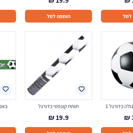
₪
19.9
₪
לסל
הוספה לסל
לה כדורגל 1
תותח קונפטי כדורגל
באנר
₪
19.9
₪