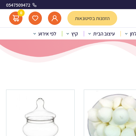
0547509472
ים
0
הזמנות בסיטונאות
לחן
עיצוב הבית
קיץ
לפי אירוע
 טרופיים