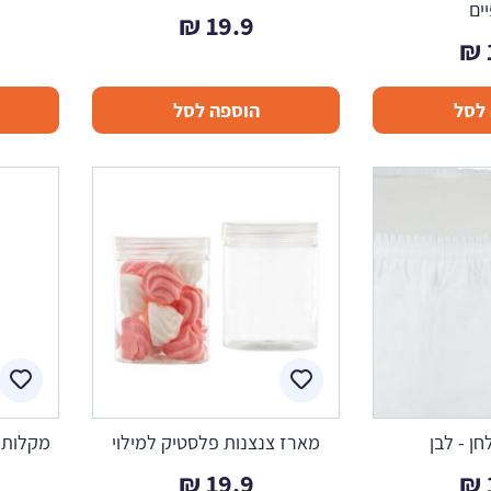
ים
₪
19.9
₪
לסל
הוספה לסל
ן - לבן
מארז צנצנות פלסטיק למילוי
מקלות 
₪
19.9
₪