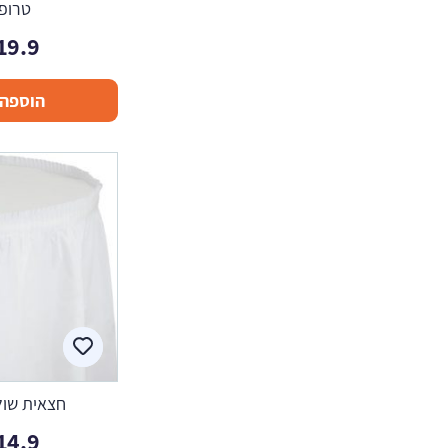
טרופי
19.9
הוספה 
חצאית שולח
14.9