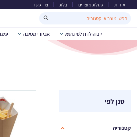
אודות
קטלוג מוצרים
בלוג
צור קשר
יום
Search Button
Search
for:
יום הולדת לפי נושא
אביזרי מסיבה
עיצו
בית
»
קטל
סנן לפי
קטגוריה