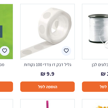
א
לונים לבן
גליל דבק דו צדדי 100 נקודות
מפי
₪
9.9
₪
לסל
הוספה לסל