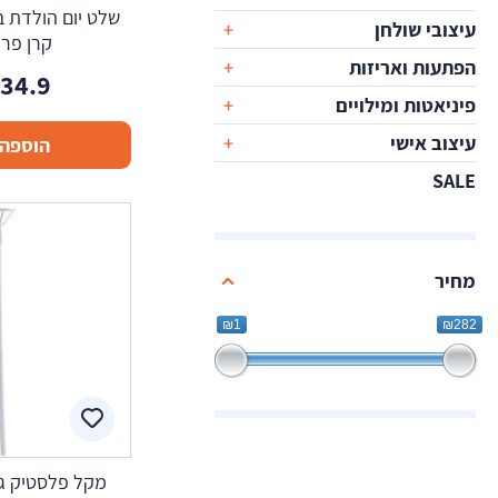
שלט יום הולדת ב
עיצובי שולחן
קרן פרחו
הפתעות ואריזות
134.9
פיניאטות ומילויים
עיצוב אישי
הוספה 
SALE
מחיר
₪1
₪282
מקל פלסטיק ג