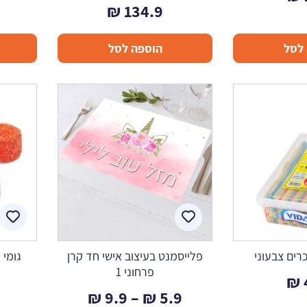
₪
134.9
לסל
הוספה לסל
רים צבעוני
פלייסמנט בעיצוב אישי חד קרן
גומי ע
פרחוני 1
₪
טווח
₪
9.9
–
₪
5.9