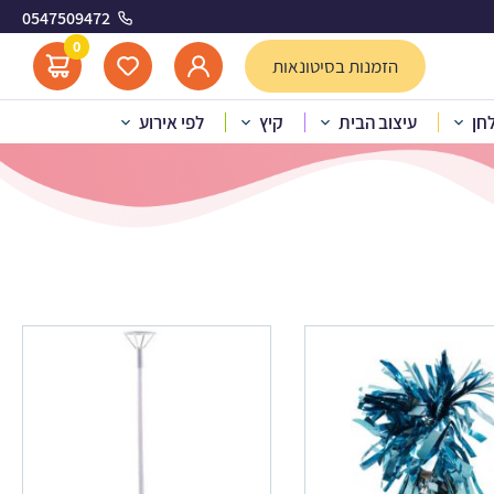
0547509472
0
הזמנות בסיטונאות
לחן
עיצוב הבית
קיץ
לפי אירוע
פר מריו