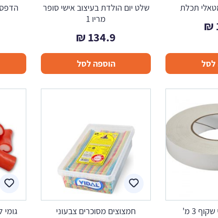
טאלי תכלת
שלט יום הולדת בעיצוב אישי סופר
הדפסת
מריו 1
₪
₪
134.9
לסל
הוספה לסל
וף 3 מ'
חמצוצים מסוכרים צבעוני
גומי לק