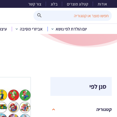
אודות
קטלוג מוצרים
בלוג
צור קשר
י
Search Button
Search
for:
יום הולדת לפי נושא
אביזרי מסיבה
עיצו
בית
»
קט
סנן לפי
קטגוריה