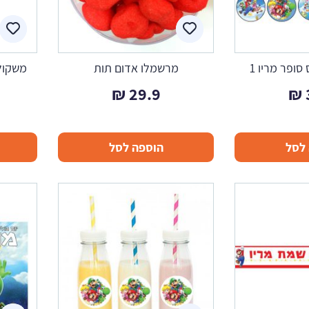
ופר מריו 1
מרשמלו אדום תות
משקול
₪
29.9
₪
לסל
הוספה לסל