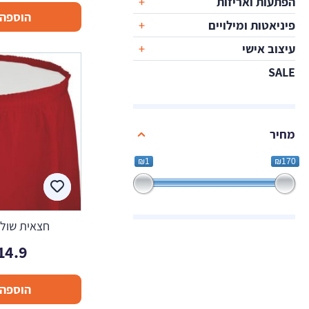
הפתעות ואריזות
הוספה 
פיניאטות ומילויים
עיצוב אישי
SALE
מחיר
₪1
₪170
חצאית שולח
14.9
הוספה 