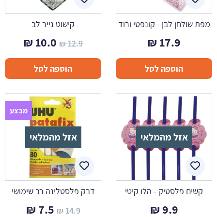
מפת שולחן לבן - קונפטי ורוד
קישוט נייר לב
המחיר
המחיר
₪
10.0
₪
17.9
₪
12.9
המקורי
הנוכח
הוספה לסל
הוספה לסל
היה:
הוא:
10.0 ₪.
12.9 ₪.
מבצע
אזל מהמלאי
אזל מהמלאי
קשים פלסטיק - הלו קיטי
דבק פלסטלינה רב שימושי
המחיר
המחיר
₪
7.5
₪
9.9
₪
14.9